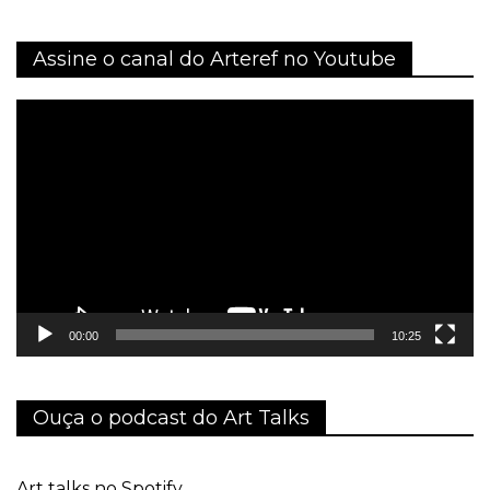
Assine o canal do Arteref no Youtube
Tocador
de
vídeo
00:00
10:25
Ouça o podcast do Art Talks
Art talks no Spotify