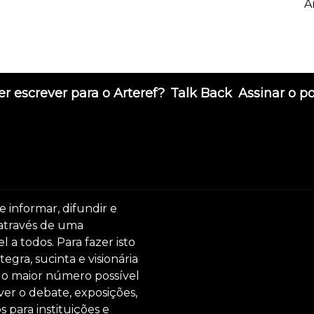
A
r escrever para o Arteref?
Talk Back
Assinar o p
e informar, difundir e
 através de uma
 a todos. Para fazer isto
egra, sucinta e visionária
ar o maior número possível
er o debate, exposições,
s para instituições e