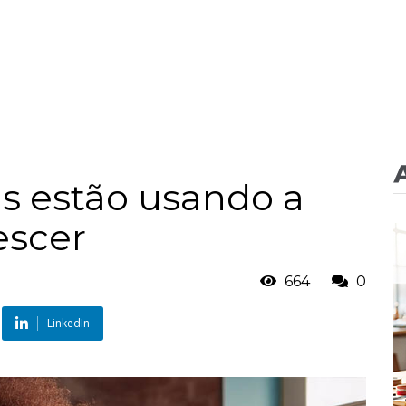
as estão usando a
escer
664
0
LinkedIn