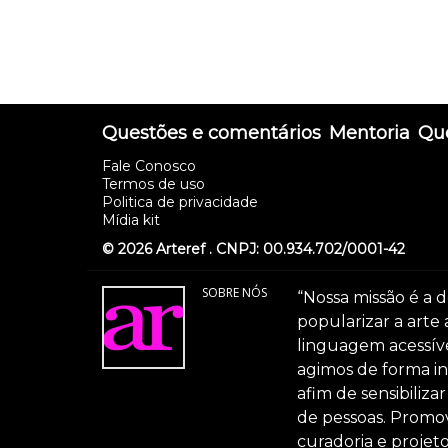
Questões e comentários
Mentoria
Que
Fale Conosco
Termos de uso
Politica de privacidade
Mídia kit
© 2026 Arteref . CNPJ: 00.934.702/0001-42
SOBRE NÓS
“Nossa missão é a d
popularizar a arte
linguagem acessível
agimos de forma int
afim de sensibiliz
de pessoas. Promov
curadoria e projeto