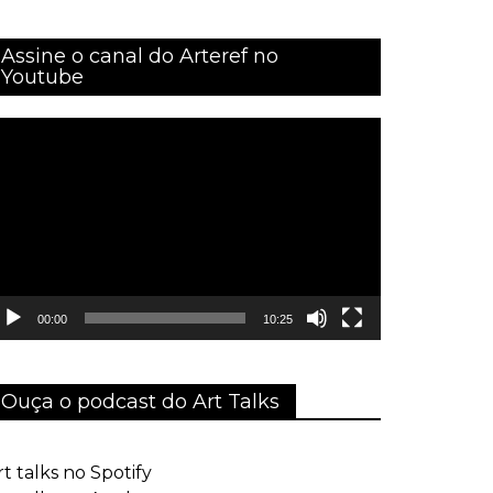
Assine o canal do Arteref no
Youtube
ocador
e
ídeo
00:00
10:25
Ouça o podcast do Art Talks
rt talks no Spotify