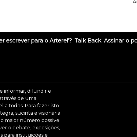
A
r escrever para o Arteref?
Talk Back
Assinar o p
e informar, difundir e
 através de uma
 a todos. Para fazer isto
egra, sucinta e visionária
ar o maior número possível
er o debate, exposições,
s para instituições e