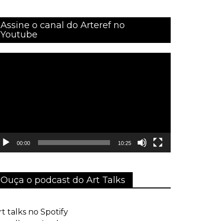
Assine o canal do Arteref no
Youtube
ocador
e
ídeo
00:00
10:25
Ouça o podcast do Art Talks
rt talks no Spotify