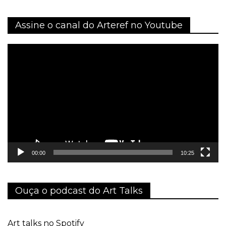
Assine o canal do Arteref no Youtube
Tocador
de
vídeo
00:00
10:25
Ouça o podcast do Art Talks
Art talks no Spotify