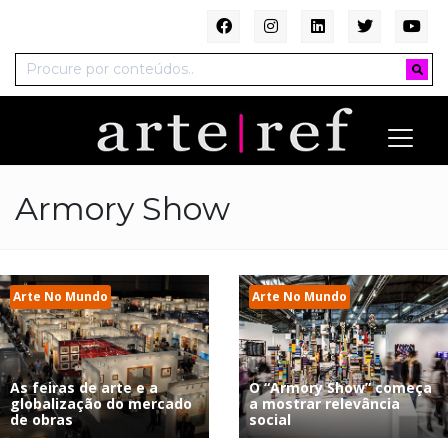
Armory Show
Arte No Mundo
Arte No Mundo
As feiras de arte e a
O “Armory Show” começa
globalização do mercado
a mostrar relevância
de obras
social