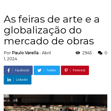
As feiras de arte e a
globalização do
mercado de obras
Por
Paulo Varella
-
Abril
2945
0
1, 2024
Facebook
Twitter
Pinterest
LinkedIn