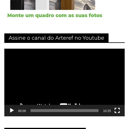
Assine o canal do Arteref no Youtube
Tocador
de
vídeo
00:00
10:25