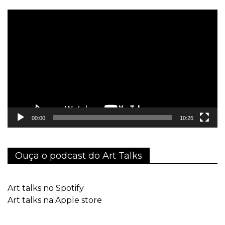
Tocador
de
vídeo
00:00
10:25
Ouça o podcast do Art Talks
Art talks no Spotify
Art talks na Apple store