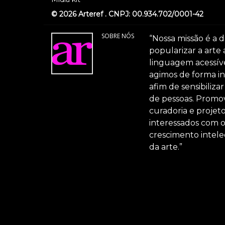
© 2026 Arteref . CNPJ: 00.934.702/0001-42
SOBRE NÓS
“Nossa missão é a d
popularizar a arte
linguagem acessível
agimos de forma int
afim de sensibiliz
de pessoas. Promov
curadoria e projeto
interessados com 
crescimento intele
da arte.”