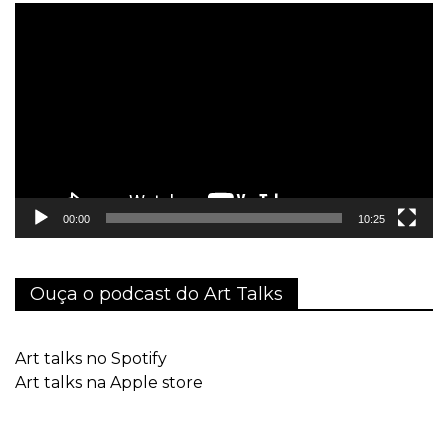
Tocador
de
vídeo
00:00
10:25
Ouça o podcast do Art Talks
Art talks no Spotify
Art talks na Apple store