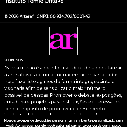
Instituto Tomie Ohtake
© 2026 Arteref . CNPJ: 00.934.702/0001-42
SOBRE NÓS
“Nossa missão é a de informar, difundir e popularizar
a arte através de uma linguagem acessível a todos.
Para fazer isto agimos de forma integra, sucinta e
visionária afim de sensibilizar o maior número
possível de pessoas. Promover o debate, exposições,
curadoria e projetos para instituições e interessados
com o propósito de promover o crescimento
intelectual da sociedade através da arte.”
Nosso site depende de cookies para criar um ambiente personalizado para
SIGA-NOS
você. Ao navegar por ele, você automaticamente concorda com nossos