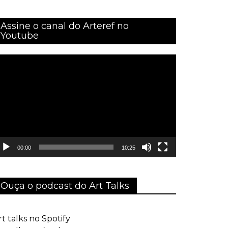
Assine o canal do Arteref no
Youtube
ocador
e
ídeo
00:00
10:25
Ouça o podcast do Art Talks
rt talks no Spotify