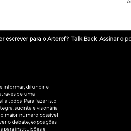
A
r escrever para o Arteref?
Talk Back
Assinar o p
e informar, difundir e
 através de uma
 a todos. Para fazer isto
egra, sucinta e visionária
ar o maior número possível
er o debate, exposições,
s para instituições e