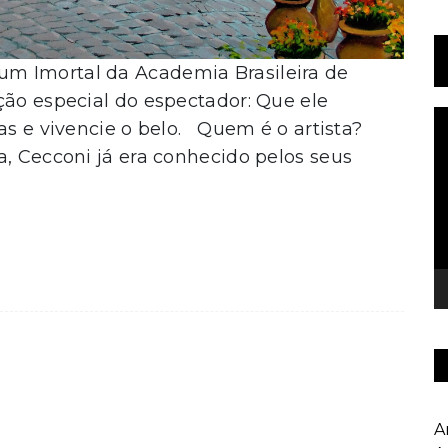
m Imortal da Academia Brasileira de
ção especial do espectador: Que ele
T
as e vivencie o belo. Quem é o artista?
d
a, Cecconi já era conhecido pelos seus
v
A