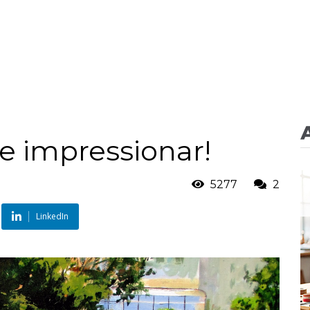
se impressionar!
5277
2
LinkedIn