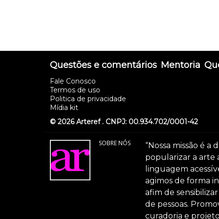
Questões e comentários
Mentoria
Que
Fale Conosco
Termos de uso
Politica de privacidade
Mídia kit
© 2026 Arteref . CNPJ: 00.934.702/0001-42
SOBRE NÓS
“Nossa missão é a d
popularizar a arte
linguagem acessível
agimos de forma int
afim de sensibiliz
de pessoas. Promov
curadoria e projeto