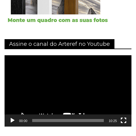
Assine o canal do Arteref no Youtube
Tocador
de
vídeo
00:00
10:25