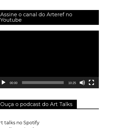
Assine o canal do Arteref no
Youtube
ocador
e
ídeo
00:00
10:25
Ouça o podcast do Art Talks
rt talks no Spotify