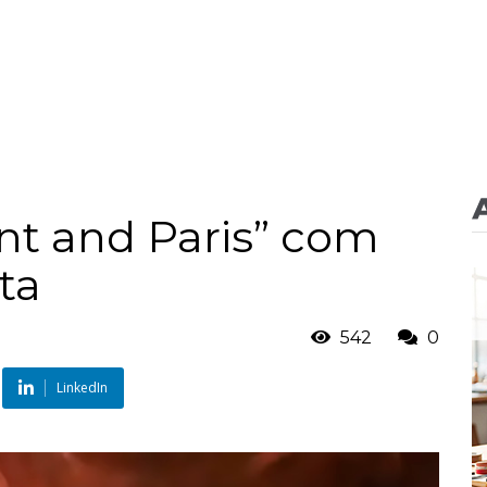
nt and Paris” com
ta
542
0
LinkedIn