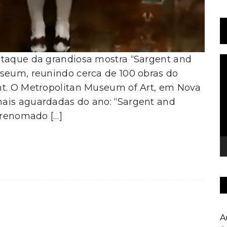
staque da grandiosa mostra “Sargent and
T
d
useum, reunindo cerca de 100 obras do
v
nt. O Metropolitan Museum of Art, em Nova
ais aguardadas do ano: “Sargent and
o renomado […]
A