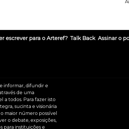
A
r escrever para o Arteref?
Talk Back
Assinar o p
e informar, difundir e
 através de uma
 a todos. Para fazer isto
egra, sucinta e visionária
ar o maior número possível
er o debate, exposições,
s para instituições e