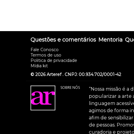
Questões e comentários
Mentoria
Que
Fale Conosco
Termos de uso
Politica de privacidade
Mídia kit
© 2026 Arteref . CNPJ: 00.934.702/0001-42
SOBRE NÓS
“Nossa missão é a d
popularizar a arte
linguagem acessível
agimos de forma int
afim de sensibiliz
de pessoas. Promov
curadoria e projeto