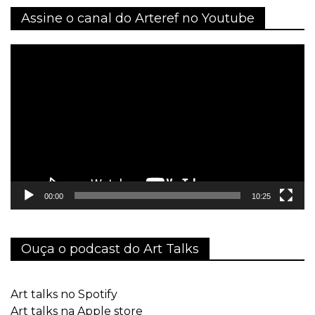
Assine o canal do Arteref no Youtube
Tocador
de
vídeo
00:00
10:25
Ouça o podcast do Art Talks
Art talks no Spotify
Art talks na Apple store