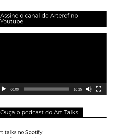
Assine o canal do Arteref no
Youtube
cador
deo
00:00
10:25
Ouça o podcast do Art Talks
t talks no Spotify