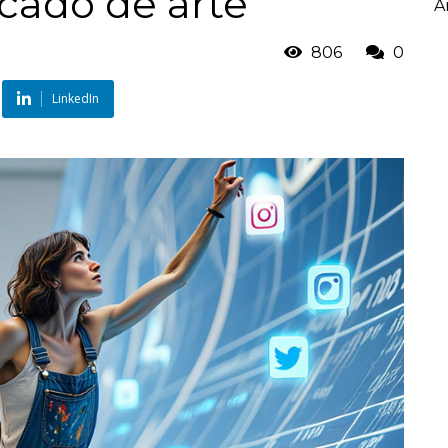
cado de arte
Ar
806
0
LinkedIn
Você gosta de arte?
Escolha o perfil que você mais se identifica e receba notícias em primeir
mão.