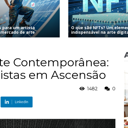
 para um artista
O que são NFTs? Um elemen
 mercado de arte
indispensável na arte digita
te Contemporânea:
istas em Ascensão
1482
0
LinkedIn