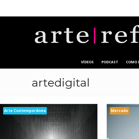
VÍDEOS
PODCAST
COMO E
artedigital
Arte Contemporânea
Mercado