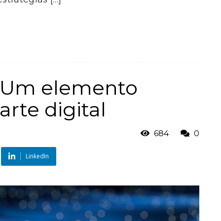
 Um elemento
rte digital
684
0
LinkedIn