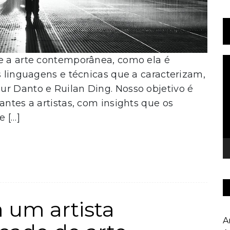
e a arte contemporânea, como ela é
To
de
s linguagens e técnicas que a caracterizam,
ví
r Danto e Ruilan Ding. Nosso objetivo é
ntes a artistas, com insights que os
 […]
 um artista
Ar