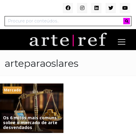
arteparaoslares
Mercado
Os 6 mitos mais comuns
sobre o mercado de arte
desvendados