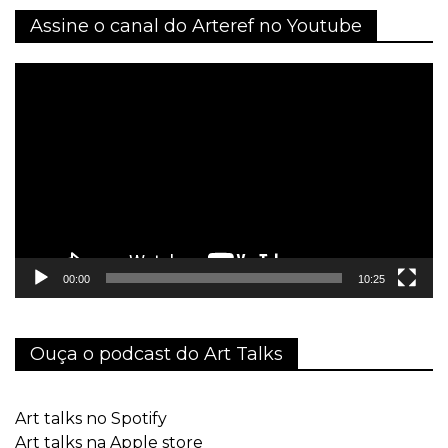
Assine o canal do Arteref no Youtube
Tocador
de
vídeo
00:00
10:25
Ouça o podcast do Art Talks
Art talks no Spotify
Art talks na Apple store