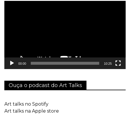
Tocador
de
vídeo
00:00
10:25
Ouça o podcast do Art Talks
Art talks no Spotify
Art talks na Apple store