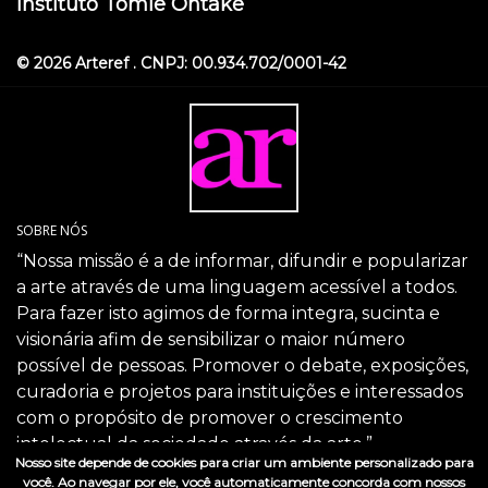
Instituto Tomie Ohtake
© 2026 Arteref . CNPJ: 00.934.702/0001-42
SOBRE NÓS
“Nossa missão é a de informar, difundir e popularizar
a arte através de uma linguagem acessível a todos.
Para fazer isto agimos de forma integra, sucinta e
visionária afim de sensibilizar o maior número
possível de pessoas. Promover o debate, exposições,
curadoria e projetos para instituições e interessados
com o propósito de promover o crescimento
intelectual da sociedade através da arte.”
Nosso site depende de cookies para criar um ambiente personalizado para
SIGA-NOS
você. Ao navegar por ele, você automaticamente concorda com nossos