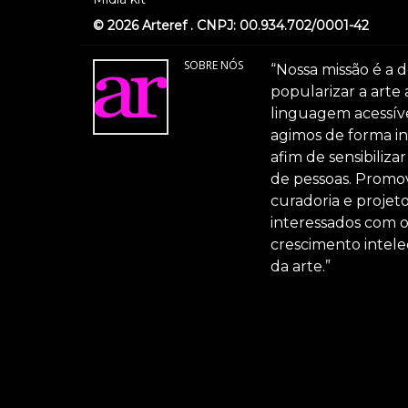
© 2026 Arteref . CNPJ: 00.934.702/0001-42
SOBRE NÓS
“Nossa missão é a d
popularizar a arte
linguagem acessível
agimos de forma int
afim de sensibiliz
de pessoas. Promov
curadoria e projeto
interessados com 
crescimento intele
da arte.”