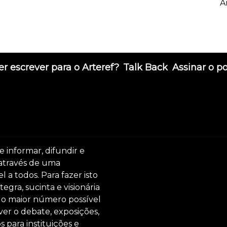
A
r escrever para o Arteref?
Talk Back
Assinar o p
e informar, difundir e
 através de uma
 a todos. Para fazer isto
egra, sucinta e visionária
ar o maior número possível
er o debate, exposições,
s para instituições e