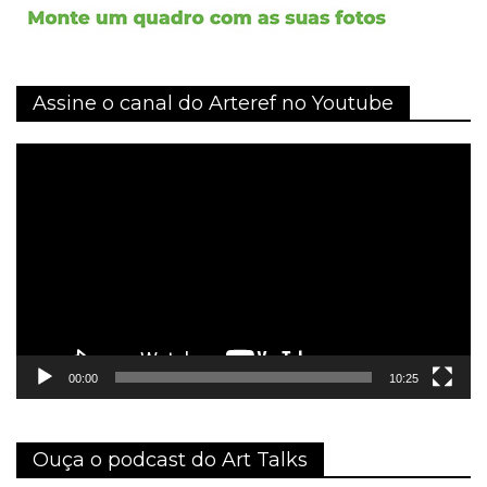
Assine o canal do Arteref no Youtube
Tocador
de
vídeo
00:00
10:25
Ouça o podcast do Art Talks