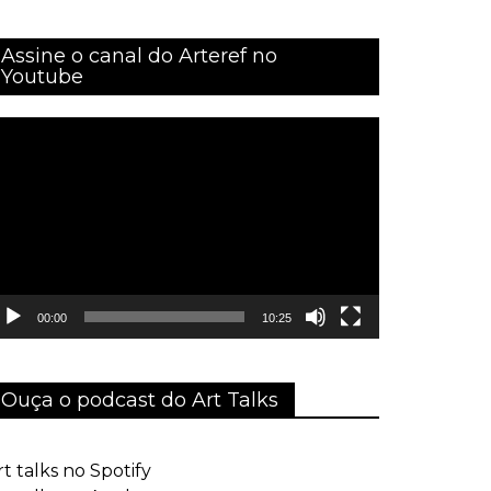
Assine o canal do Arteref no
Youtube
ocador
e
ídeo
00:00
10:25
Ouça o podcast do Art Talks
rt talks no Spotify