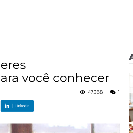
heres
para você conhecer
47388
1
LinkedIn