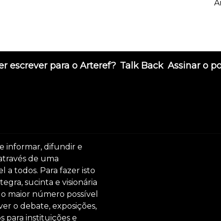
A
r escrever para o Arteref?
Talk Back
Assinar o p
e informar, difundir e
 através de uma
 a todos. Para fazer isto
egra, sucinta e visionária
ar o maior número possível
er o debate, exposições,
s para instituições e