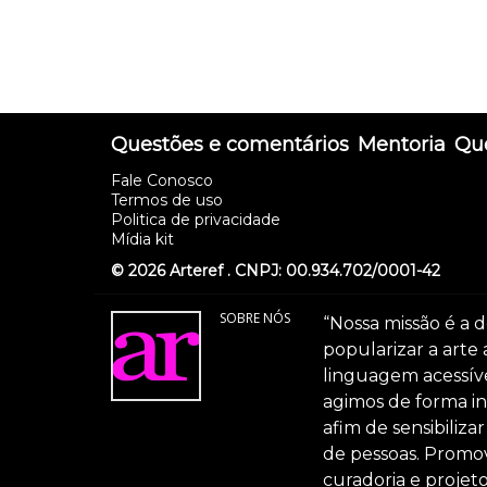
Questões e comentários
Mentoria
Que
Fale Conosco
Termos de uso
Politica de privacidade
Mídia kit
© 2026 Arteref . CNPJ: 00.934.702/0001-42
SOBRE NÓS
“Nossa missão é a d
popularizar a arte
linguagem acessível
agimos de forma int
afim de sensibiliz
de pessoas. Promov
curadoria e projeto