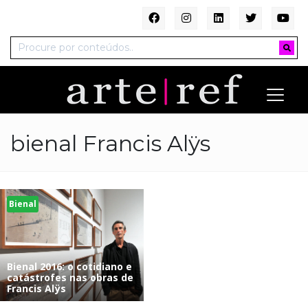
bienal Francis Alÿs
Bienal
Bienal 2016: o cotidiano e
catástrofes nas obras de
Francis Alÿs