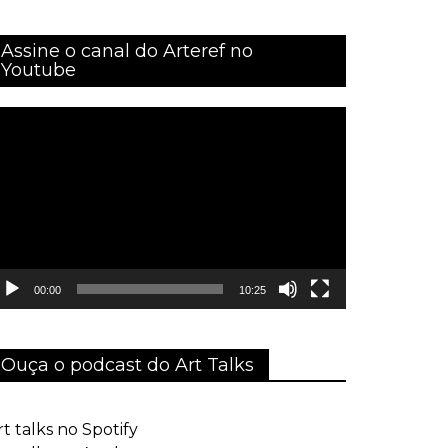
Assine o canal do Arteref no
Youtube
ocador
e
ídeo
00:00
10:25
Ouça o podcast do Art Talks
rt talks no Spotify