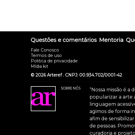
Questões e comentários
Mentoria
Que
Fale Conosco
Termos de uso
Politica de privacidade
Mídia kit
© 2026 Arteref . CNPJ: 00.934.702/0001-42
SOBRE NÓS
“Nossa missão é a d
popularizar a arte
linguagem acessível
agimos de forma int
afim de sensibiliz
de pessoas. Promov
curadoria e projeto