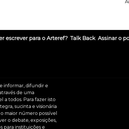
A
r escrever para o Arteref?
Talk Back
Assinar o p
e informar, difundir e
 através de uma
 a todos. Para fazer isto
egra, sucinta e visionária
ar o maior número possível
er o debate, exposições,
s para instituições e