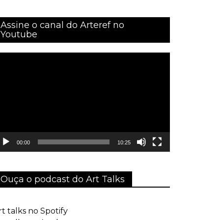
Assine o canal do Arteref no
Youtube
ocador
e
ídeo
00:00
10:25
Ouça o podcast do Art Talks
rt talks no Spotify