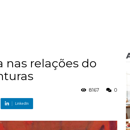
a nas relações do
nturas
8167
0
LinkedIn