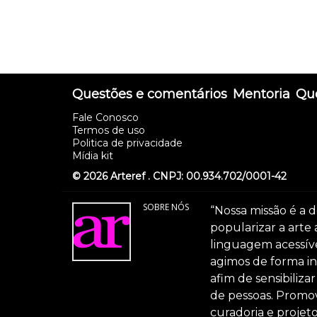
Questões e comentários
Mentoria
Que
Fale Conosco
Termos de uso
Politica de privacidade
Mídia kit
© 2026 Arteref . CNPJ: 00.934.702/0001-42
SOBRE NÓS
“Nossa missão é a d
popularizar a arte
linguagem acessível
agimos de forma int
afim de sensibiliz
de pessoas. Promov
curadoria e projeto