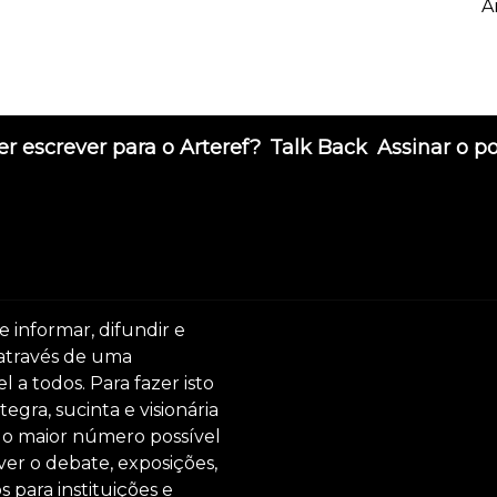
A
r escrever para o Arteref?
Talk Back
Assinar o p
e informar, difundir e
 através de uma
 a todos. Para fazer isto
egra, sucinta e visionária
ar o maior número possível
er o debate, exposições,
s para instituições e