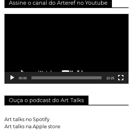
Assine o canal do Arteref no Youtube
Tocador
de
vídeo
00:00
10:25
Ouça o podcast do Art Talks
Art talks no Spotify
Art talks na Apple store