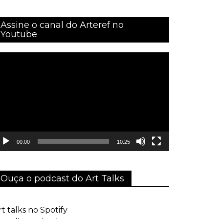
Assine o canal do Arteref no
Youtube
ocador
e
ídeo
00:00
10:25
Ouça o podcast do Art Talks
rt talks no Spotify