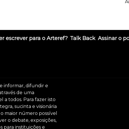
A
r escrever para o Arteref?
Talk Back
Assinar o p
e informar, difundir e
 através de uma
 a todos. Para fazer isto
egra, sucinta e visionária
ar o maior número possível
er o debate, exposições,
s para instituições e