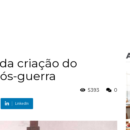
da criação do
ós-guerra
5393
0
LinkedIn