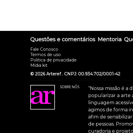
Questões e comentários
Mentoria
Que
Fale Conosco
Termos de uso
Politica de privacidade
Mídia kit
© 2026 Arteref . CNPJ: 00.934.702/0001-42
SOBRE NÓS
“Nossa missão é a d
popularizar a arte
linguagem acessível
agimos de forma int
afim de sensibiliz
de pessoas. Promov
curadoria e projeto