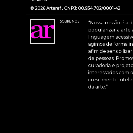
© 2026 Arteref . CNPJ: 00.934.702/0001-42
SOBRE NÓS
“Nossa missão é a d
popularizar a arte
linguagem acessível
agimos de forma int
afim de sensibiliz
de pessoas. Promov
curadoria e projeto
interessados com 
crescimento intele
da arte.”