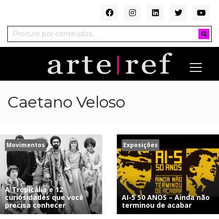
Caetano Veloso
Movimentos
Exposições
A Tropicália e 12
curiosidades que você
AI-5 50 ANOS – Ainda não
precisa conhecer
terminou de acabar