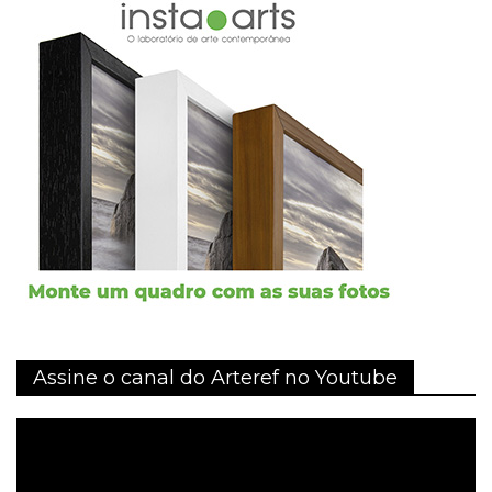
Assine o canal do Arteref no Youtube
Tocador
de
vídeo