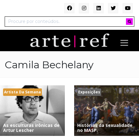
Camila Bechelany
Artista Da Semana
Exposições
As esculturas irônicas de
Histórias da sexualidade
Artur Lescher
no MASP.