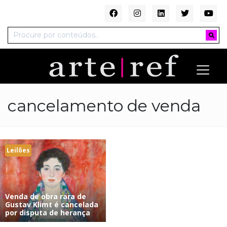
cancelamento de venda
Leilões
Venda de obra rara de
Gustav Klimt é cancelada
por disputa de herança