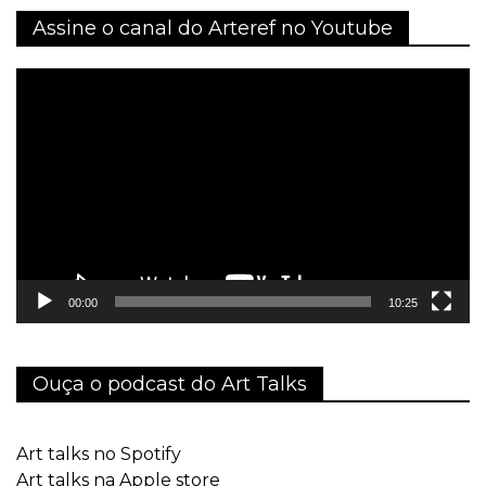
Assine o canal do Arteref no Youtube
Tocador
de
vídeo
00:00
10:25
Ouça o podcast do Art Talks
Art talks no Spotify
Art talks na Apple store