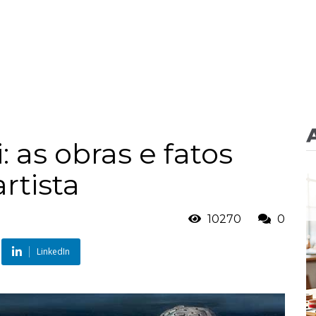
: as obras e fatos
rtista
10270
0
LinkedIn