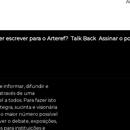
A
r escrever para o Arteref?
Talk Back
Assinar o p
e informar, difundir e
 através de uma
 a todos. Para fazer isto
egra, sucinta e visionária
ar o maior número possível
er o debate, exposições,
s para instituições e