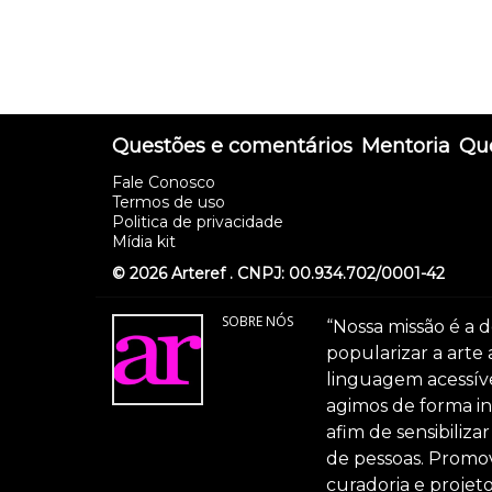
Questões e comentários
Mentoria
Que
Fale Conosco
Termos de uso
Politica de privacidade
Mídia kit
© 2026 Arteref . CNPJ: 00.934.702/0001-42
SOBRE NÓS
“Nossa missão é a d
popularizar a arte
linguagem acessível
agimos de forma int
afim de sensibiliz
de pessoas. Promov
curadoria e projeto