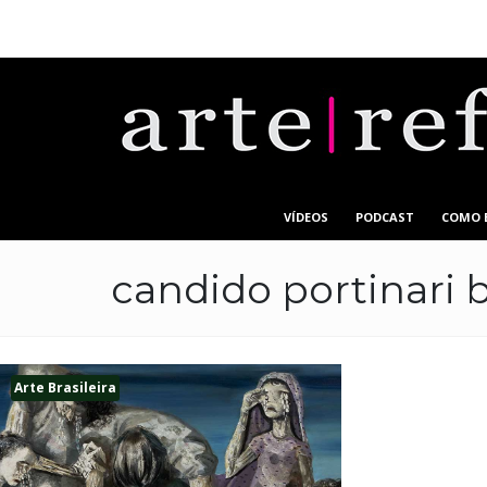
VÍDEOS
PODCAST
COMO 
candido portinari 
Arte Brasileira