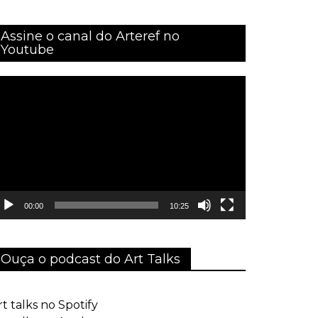
Assine o canal do Arteref no
Youtube
ocador
e
ídeo
00:00
10:25
Ouça o podcast do Art Talks
rt talks no Spotify