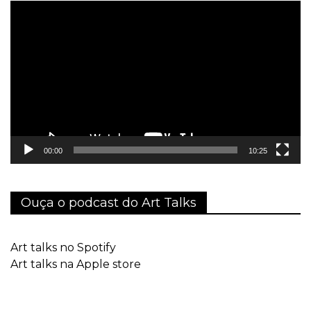
Tocador
de
vídeo
00:00
10:25
Ouça o podcast do Art Talks
Art talks no Spotify
Art talks na Apple store