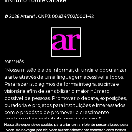
Instituto Tomie Ohtake
© 2026 Arteref . CNPJ: 00.934.702/0001-42
SOBRE NÓS
“Nossa missão é a de informar, difundir e popularizar
a arte através de uma linguagem acessível a todos.
Para fazer isto agimos de forma integra, sucinta e
visionária afim de sensibilizar o maior número
possível de pessoas. Promover o debate, exposições,
curadoria e projetos para instituições e interessados
com o propósito de promover o crescimento
intelectual da sociedade através da arte.”
Nosso site depende de cookies para criar um ambiente personalizado para
SIGA-NOS
você. Ao navegar por ele, você automaticamente concorda com nossos