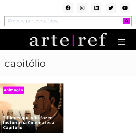
capitólio
Animação
3 filmes que vão fazer
história na Cinemateca
Capitólio