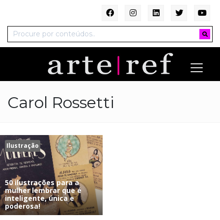
Carol Rossetti
Ilustração
50 ilustrações para a
mulher lembrar que é
inteligente, única e
poderosa!