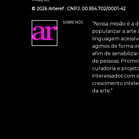
© 2026 Arteref . CNPJ: 00.934.702/0001-42
SOBRE NÓS
“Nossa missão é a d
popularizar a arte
linguagem acessível
agimos de forma int
afim de sensibiliz
de pessoas. Promov
curadoria e projeto
interessados com 
crescimento intele
da arte.”