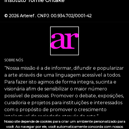
Instituto Tomie Ohtake
© 2026 Arteref . CNPJ: 00.934.702/0001-42
SOBRE NÓS
“Nossa missão é a de informar, difundir e popularizar
a arte através de uma linguagem acessível a todos.
Para fazer isto agimos de forma integra, sucinta e
visionária afim de sensibilizar o maior número
possível de pessoas. Promover o debate, exposições,
curadoria e projetos para instituições e interessados
com o propósito de promover o crescimento
intelectual da sociedade através da arte.”
Nosso site depende de cookies para criar um ambiente personalizado para
SIGA-NOS
você. Ao navegar por ele, você automaticamente concorda com nossos