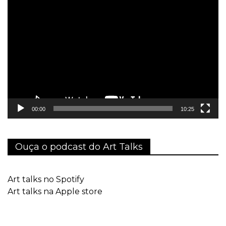
Tocador
de
vídeo
00:00
10:25
Ouça o podcast do Art Talks
Art talks no Spotify
Art talks na Apple store