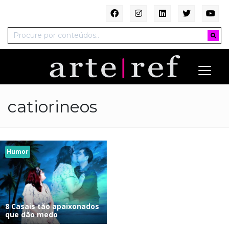
catiorineos
Humor
8 Casais tão apaixonados
que dão medo