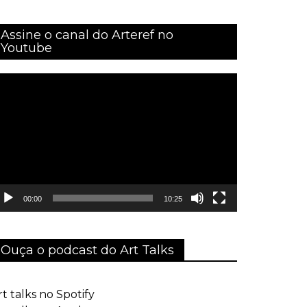
Assine o canal do Arteref no
Youtube
ocador
e
ídeo
00:00
10:25
Ouça o podcast do Art Talks
rt talks no Spotify