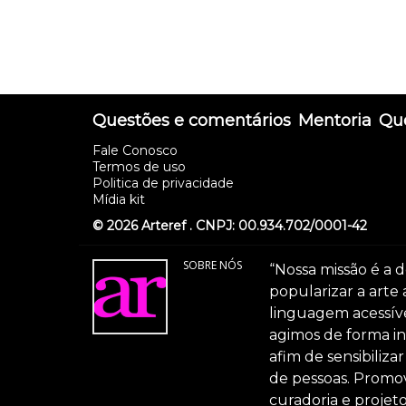
Questões e comentários
Mentoria
Que
Fale Conosco
Termos de uso
Politica de privacidade
Mídia kit
© 2026 Arteref . CNPJ: 00.934.702/0001-42
SOBRE NÓS
“Nossa missão é a d
popularizar a arte
linguagem acessível
agimos de forma int
afim de sensibiliz
de pessoas. Promov
curadoria e projeto