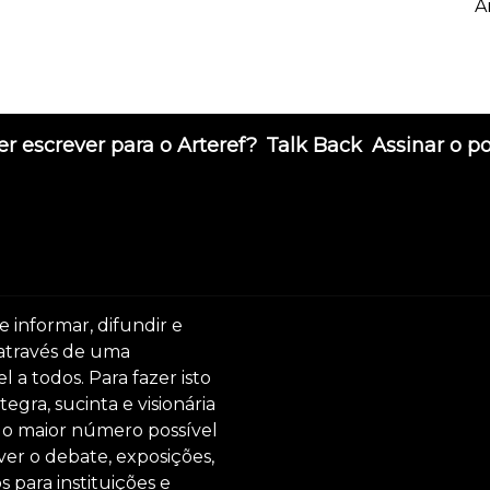
A
r escrever para o Arteref?
Talk Back
Assinar o p
e informar, difundir e
 através de uma
 a todos. Para fazer isto
egra, sucinta e visionária
ar o maior número possível
er o debate, exposições,
s para instituições e