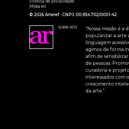
Politica de privacidade
Mídia kit
© 2026 Arteref . CNPJ: 00.934.702/0001-42
SOBRE NÓS
“Nossa missão é a d
popularizar a arte
linguagem acessível
agimos de forma int
afim de sensibiliz
de pessoas. Promov
curadoria e projeto
interessados com 
crescimento intele
da arte.”