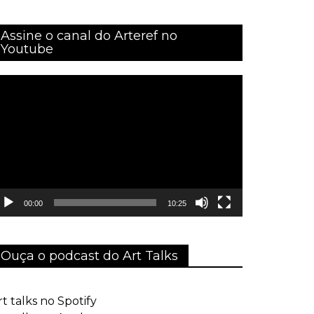
Assine o canal do Arteref no
Youtube
ocador
e
ídeo
00:00
10:25
Ouça o podcast do Art Talks
rt talks no Spotify