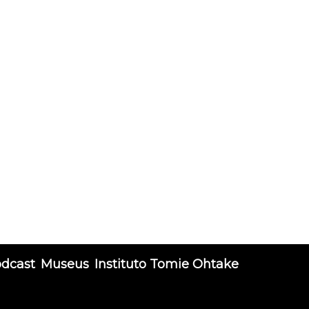
odcast
Museus
Instituto Tomie Ohtake