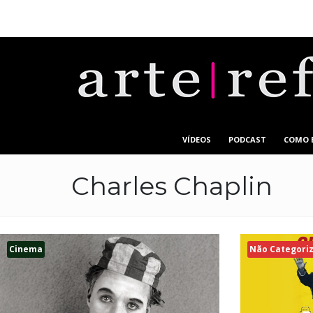
VÍDEOS
PODCAST
COMO 
Charles Chaplin
Cinema
Não Categori