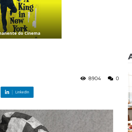
rmanente do Cinema
8904
0
LinkedIn