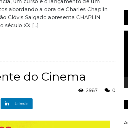
rência, um curso e o lançamento de um
icos abordando a obra de Charles Chaplin
ão Clóvis Salgado apresenta CHAPLIN
 século XX […]
T
d
v
ente do Cinema
2987
0
LinkedIn
A