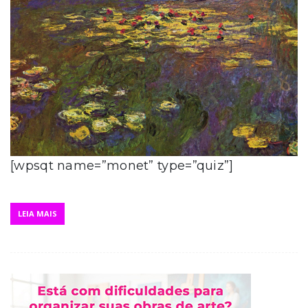
[wpsqt name=”monet” type=”quiz”]
LEIA MAIS