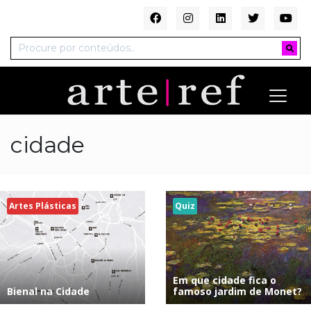
cidade
Artes Plásticas
Quiz
Em que cidade fica o
Bienal na Cidade
famoso jardim de Monet?