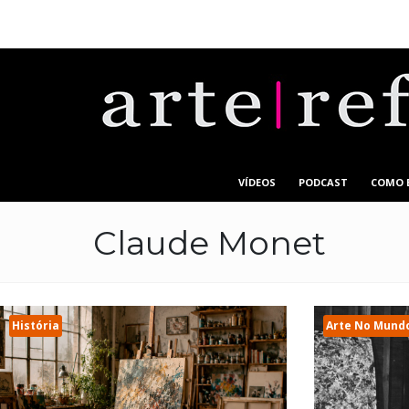
VÍDEOS
PODCAST
COMO 
Claude Monet
História
Arte No Mund