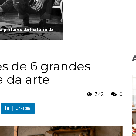
s pintores da história da
ês de 6 grandes
a da arte
342
0
LinkedIn