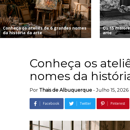
Conheça os ateliês de 6 grandes nomes
Os 15 maiore
da história da arte
arte
Conheça os ateli
nomes da históri
Por
Thais de Albuquerque
-
Julho 15, 2026
Facebook
Twitter
Pinterest