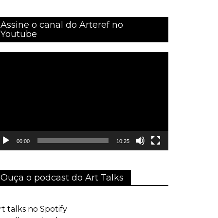
Assine o canal do Arteref no
Youtube
ocador
e
ídeo
00:00
10:25
Ouça o podcast do Art Talks
rt talks no Spotify