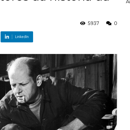
A
5937
0
LinkedIn