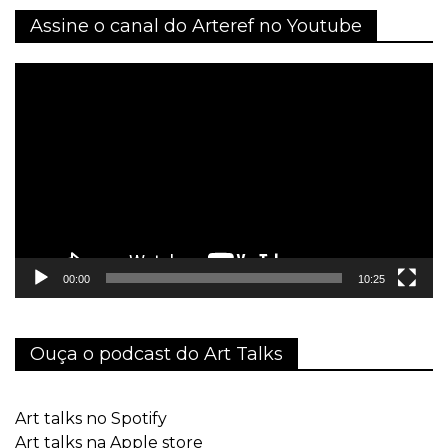
Assine o canal do Arteref no Youtube
Tocador
de
vídeo
00:00
10:25
Ouça o podcast do Art Talks
Art talks no Spotify
Art talks na Apple store