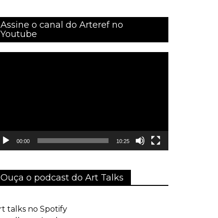
Assine o canal do Arteref no
Youtube
ocador
e
ídeo
00:00
10:25
Ouça o podcast do Art Talks
rt talks no Spotify