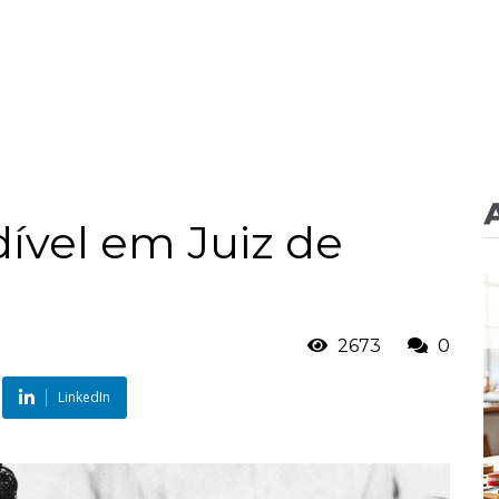
ível em Juiz de
2673
0
LinkedIn