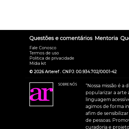
Questões e comentários
Mentoria
Que
Fale Conosco
Termos de uso
Politica de privacidade
Mídia kit
© 2026 Arteref . CNPJ: 00.934.702/0001-42
SOBRE NÓS
“Nossa missão é a d
popularizar a arte
linguagem acessível
agimos de forma int
afim de sensibiliz
de pessoas. Promov
curadoria e projeto