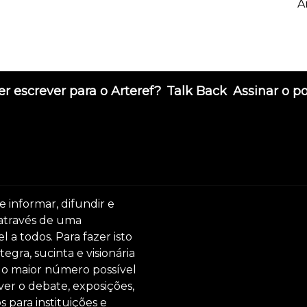
A
r escrever para o Arteref?
Talk Back
Assinar o p
e informar, difundir e
 através de uma
 a todos. Para fazer isto
egra, sucinta e visionária
ar o maior número possível
er o debate, exposições,
s para instituições e