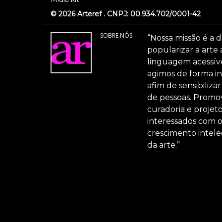
© 2026 Arteref . CNPJ: 00.934.702/0001-42
SOBRE NÓS
“Nossa missão é a d
popularizar a arte
linguagem acessível
agimos de forma int
afim de sensibiliz
de pessoas. Promov
curadoria e projeto
interessados com 
crescimento intele
da arte.”