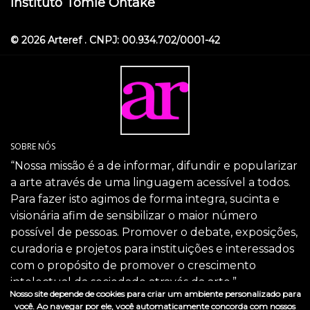
Instituto Tomie Ohtake
© 2026 Arteref . CNPJ: 00.934.702/0001-42
SOBRE NÓS
“Nossa missão é a de informar, difundir e popularizar
a arte através de uma linguagem acessível a todos.
Para fazer isto agimos de forma integra, sucinta e
visionária afim de sensibilizar o maior número
possível de pessoas. Promover o debate, exposições,
curadoria e projetos para instituições e interessados
com o propósito de promover o crescimento
intelectual da sociedade através da arte.”
Nosso site depende de cookies para criar um ambiente personalizado para
SIGA-NOS
você. Ao navegar por ele, você automaticamente concorda com nossos