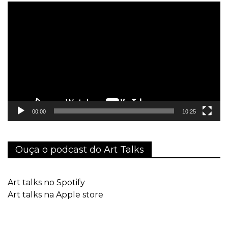
Tocador
de
vídeo
00:00
10:25
Ouça o podcast do Art Talks
Art talks no Spotify
Art talks na Apple store