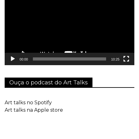
de
vídeo
00:00
10:25
Ouça o podcast do Art Talks
Art talks no Spotify
Art talks na Apple store