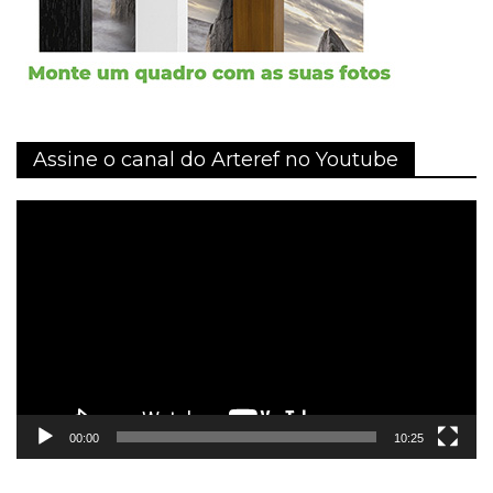
Assine o canal do Arteref no Youtube
Tocador
de
vídeo
00:00
10:25