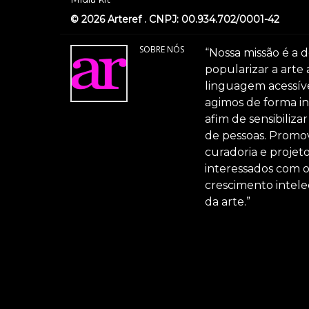
© 2026 Arteref . CNPJ: 00.934.702/0001-42
SOBRE NÓS
“Nossa missão é a d
popularizar a arte
linguagem acessível
agimos de forma int
afim de sensibiliz
de pessoas. Promov
curadoria e projeto
interessados com 
crescimento intele
da arte.”