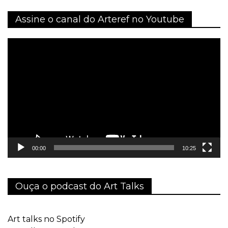
Assine o canal do Arteref no Youtube
Tocador
de
vídeo
00:00
10:25
Ouça o podcast do Art Talks
Art talks no Spotify