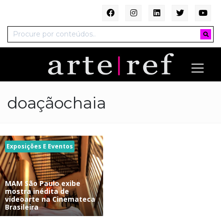
doaçãochaia
Exposições E Eventos
MAM São Paulo exibe
mostra inédita de
videoarte na Cinemateca
Brasileira