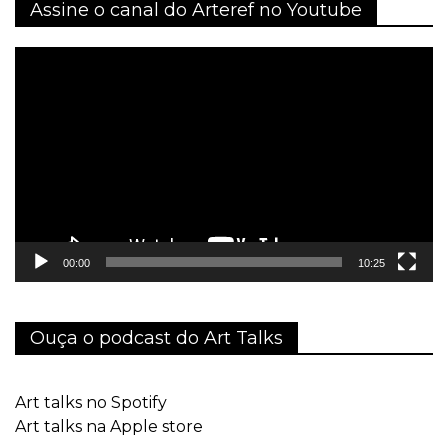
Assine o canal do Arteref no Youtube
Tocador
de
vídeo
00:00
10:25
Ouça o podcast do Art Talks
Art talks no Spotify
Art talks na Apple store