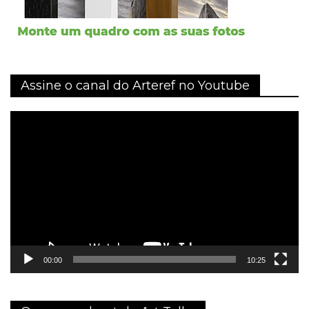
Assine o canal do Arteref no Youtube
Tocador
de
vídeo
00:00
10:25