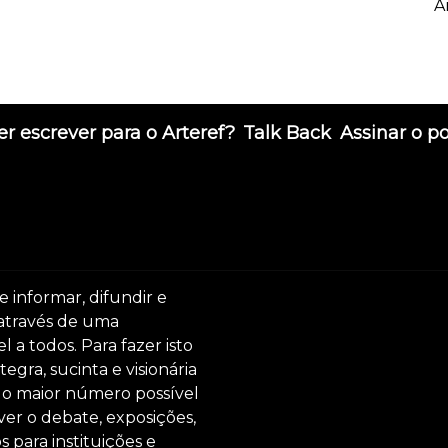
A
r escrever para o Arteref?
Talk Back
Assinar o p
e informar, difundir e
 através de uma
 a todos. Para fazer isto
egra, sucinta e visionária
ar o maior número possível
er o debate, exposições,
s para instituições e