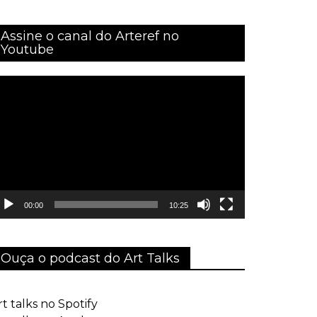
Assine o canal do Arteref no
Youtube
ocador
e
ídeo
00:00
10:25
Ouça o podcast do Art Talks
rt talks no Spotify