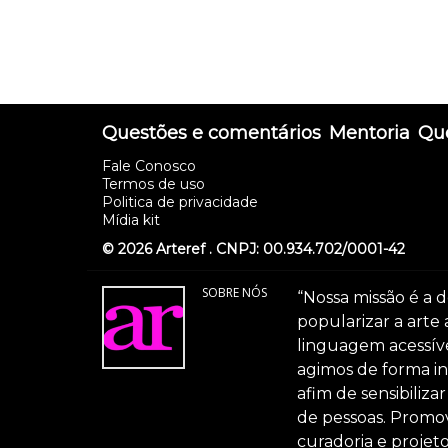
Questões e comentários
Mentoria
Que
Fale Conosco
Termos de uso
Politica de privacidade
Mídia kit
© 2026 Arteref . CNPJ: 00.934.702/0001-42
SOBRE NÓS
“Nossa missão é a d
popularizar a arte
linguagem acessível
agimos de forma int
afim de sensibiliz
de pessoas. Promov
curadoria e projeto