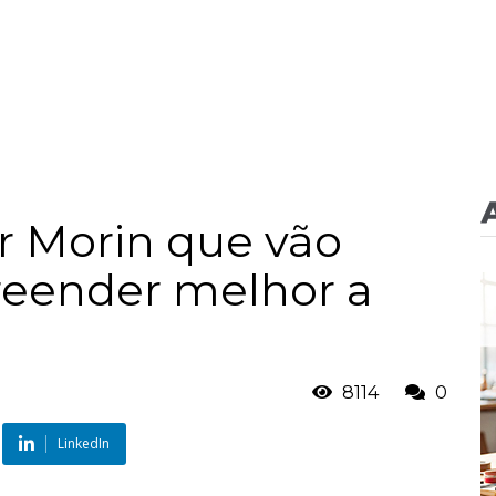
ar Morin que vão
reender melhor a
8114
0
LinkedIn