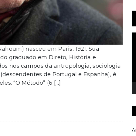
T
d
ahoum) nasceu em Paris, 1921. Sua
v
o graduado em Direto, História e
dos nos campos da antropologia, sociologia
ta (descendentes de Portugal e Espanha), é
eles: “O Método” (6 […]
A