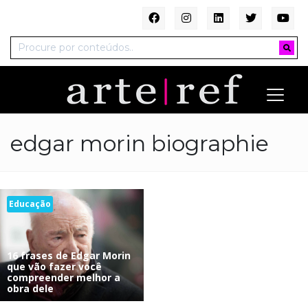
edgar morin biographie
Educação
16 frases de Edgar Morin
que vão fazer você
compreender melhor a
obra dele