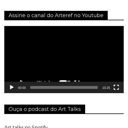
Assine o canal do Arteref no Youtube
Tocador
de
vídeo
00:00
10:25
Ouça o podcast do Art Talks
Art talks no Spotify